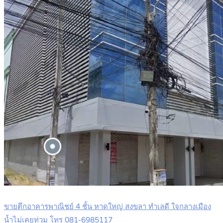
ขายตึกอาคารพาณิชย์ 4 ชั้น หาดใหญ่ สงขลา ทำเลดี ใจกลางเมือง
น้ำไม่เคยท่วม โทร 081-6985117