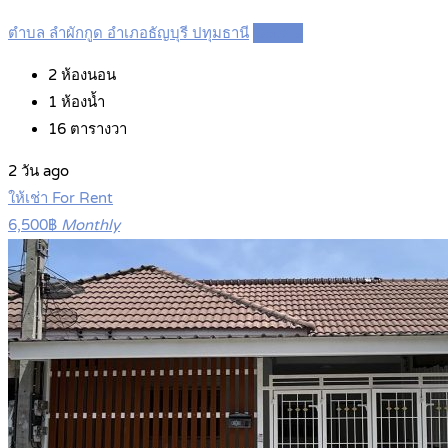
ตำบล ลำผักกูด อำเภอธัญบุรี ปทุมธานี
Details
2
ห้องนอน
1
ห้องน้ำ
16
ตารางวา
2 วัน ago
ให้เช่า For Rent
6,500฿
Monthly