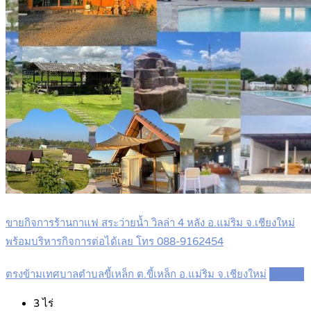
ขายกิจการร้านกาแฟ สระว่ายน้ำ วิลล่า 4 หลัง อ.แม่ริม จ.เชียงใหม่
พร้อมบริหารกิจการต่อได้เลย โทร 088-9162454
ตรงข้ามเทศบาลตำบลขี้เหล็ก ต.ขี้เหล็ก อ.แม่ริม จ.เชียงใหม่
Details
3
ไร่