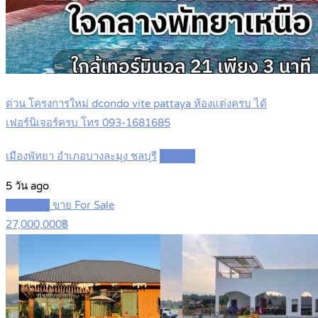
ด่วน โครงการใหม่ dcondo vite pattaya ห้องแต่งครบ ได้
เฟอร์นิเจอร์ครบ โทร 093-1681685
เมืองพัทยา อำเภอบางละมุง ชลบุรี
Details
5 วัน ago
Featured
ขาย For Sale
27,000,000฿