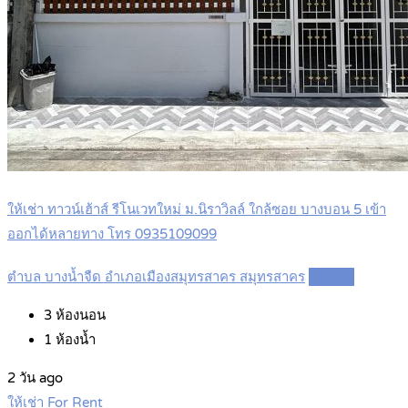
ให้เช่า ทาวน์เฮ้าส์ รีโนเวทใหม่ ม.นิราวิลล์ ใกล้ซอย บางบอน 5 เข้า
ออกได้หลายทาง โทร 0935109099
ตำบล บางน้ำจืด อำเภอเมืองสมุทรสาคร สมุทรสาคร
Details
3
ห้องนอน
1
ห้องน้ำ
2 วัน ago
ให้เช่า For Rent