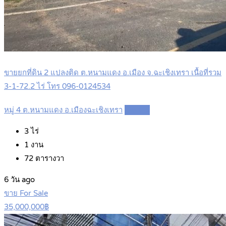
ขายยกที่ดิน 2 แปลงติด ต.หนามแดง อ.เมือง จ.ฉะเชิงเทรา เนื้อที่รวม
3-1-72.2 ไร่ โทร 096-0124534
หมู่ 4 ต.หนามแดง อ.เมืองฉะเชิงเทรา
Details
3
ไร่
1
งาน
72
ตารางวา
6 วัน ago
ขาย For Sale
35,000,000฿