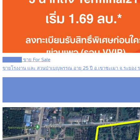
Featured
ขาย For Sale
ขายโรงงาน และ สวนป่าเบญพรรณ อายุ 25 ปี อ.เขาชะเมา จ.ระยอง
29
ไร่
2
งาน
59
ตารางวา