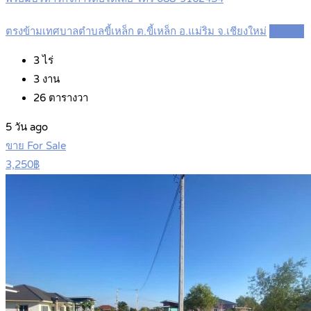
ตรงข้ามเทศบาลตำบลขี้เหล็ก ต.ขี้เหล็ก อ.แม่ริม จ.เชียงใหม่
Details
3
ไร่
3
งาน
26
ตารางวา
5 วัน ago
ขาย For Sale
3,250฿