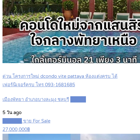
ด่วน โครงการใหม่ dcondo vite pattaya ห้องแต่งครบ ได้
เฟอร์นิเจอร์ครบ โทร 093-1681685
เมืองพัทยา อำเภอบางละมุง ชลบุรี
Details
5 วัน ago
Featured
ขาย For Sale
27,000,000฿