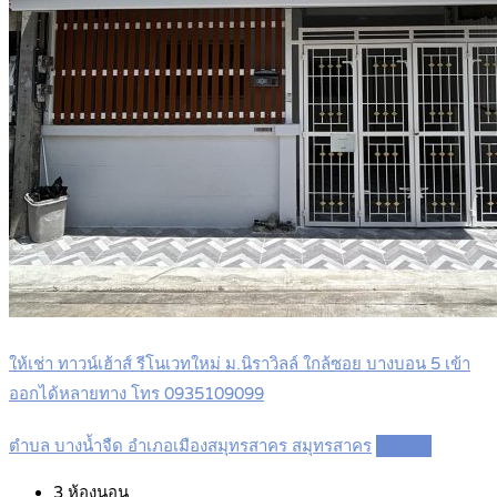
ให้เช่า ทาวน์เฮ้าส์ รีโนเวทใหม่ ม.นิราวิลล์ ใกล้ซอย บางบอน 5 เข้า
ออกได้หลายทาง โทร 0935109099
ตำบล บางน้ำจืด อำเภอเมืองสมุทรสาคร สมุทรสาคร
Details
3
ห้องนอน