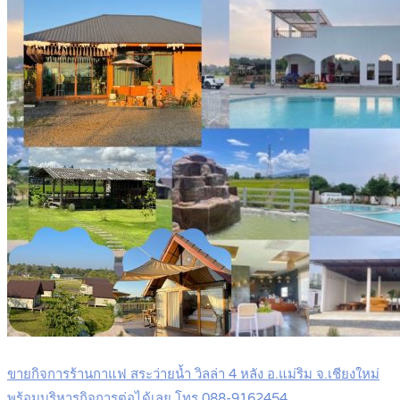
ขายกิจการร้านกาแฟ สระว่ายน้ำ วิลล่า 4 หลัง อ.แม่ริม จ.เชียงใหม่
พร้อมบริหารกิจการต่อได้เลย โทร 088-9162454