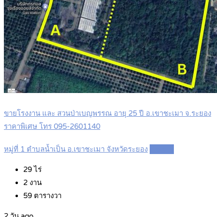
ขายโรงงาน และ สวนป่าเบญพรรณ อายุ 25 ปี อ.เขาชะเมา จ.ระยอง
ราคาพิเศษ โทร 095-2601140
หมู่ที่ 1 ตำบลน้ำเป็น อ.เขาชะเมา จังหวัดระยอง
Details
29
ไร่
2
งาน
59
ตารางวา
2 วัน ago