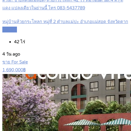
ด่วน!! ขายที่ดินแม่สอด-ห้วยกระโหลก 42 ไร่ ที่มีโฉนด นส.4 ครุฑ
แดง แปลงเดียวในย่านนี้ โทร 083-5437789
หมู่บ้านห้วยกระโหลก หมู่ที่ 2 ตำบลแม่ปะ อำเภอแม่สอด จังหวัดตาก
Details
42
ไร่
4 วัน ago
ขาย For Sale
1,690,000฿