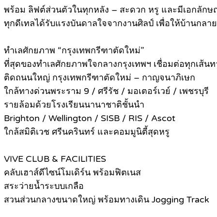
พร้อม ลิฟต์ส่วนตัวในทุกหลัง – สะดวก หรู และมีเอกลักษ
ทุกดีเทลได้รับแรงบันดาลใจจากงานศิลป์ เพื่อให้บ้านกลาย
ทำเลศักยภาพ “กรุงเทพกรีฑาตัดใหม่”
ที่สุดของทำเลศักยภาพใจกลางกรุงเทพฯ เชื่อมต่อทุกเส้นท
ติดถนนใหญ่ กรุงเทพกรีฑาตัดใหม่ – กาญจนาภิเษก
ใกล้ทางด่วนพระราม 9 / ศรีรัช / มอเตอร์เวย์ / เพชรบุรี
รายล้อมด้วยโรงเรียนนานาชาติชั้นนำ
Brighton / Wellington / SISB / RIS / Ascot
ใกล้สมิติเวช ศรีนครินทร์ และคอมมูนิตี้สุดหรู
VIVE CLUB & FACILITIES
คลับเฮาส์ดีไซน์โมเดิร์น พร้อมฟิตเนส
สระว่ายน้ำระบบเกลือ
สวนส่วนกลางขนาดใหญ่ พร้อมทางเดิน Jogging Track