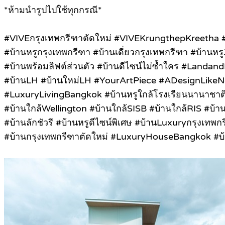
*ห้ามนำรูปไปใช้ทุกกรณี*
#
VIVEกรุงเทพกรีฑาตัดใหม่ #VIVEKrungthepKreetha
#บ้านหรูกรุงเทพกรีฑา #บ้านเดี่ยวกรุงเทพกรีฑา #บ้านหร
#บ้านพร้อมลิฟต์ส่วนตัว #บ้านดีไซน์ไม่ซ้ำใคร #Lan
#บ้านLH #บ้านใหม่LH #YourArtPiece #ADesignLik
#LuxuryLivingBangkok #บ้านหรูใกล้โรงเรียนนานาชาติ
#บ้านใกล้Wellington #บ้านใกล้SISB #บ้านใกล้RIS #บ้า
#บ้านลักชัวรี #บ้านหรูดีไซน์พิเศษ #บ้านLuxuryกรุงเทพ
#บ้านกรุงเทพกรีฑาตัดใหม่ #LuxuryHouseBangkok #บ