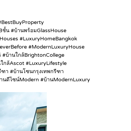
 #BestBuyProperty
ู3ชั้น #บ้านพร้อมGlassHouse
dandHouses #LuxuryHomeBangkok
eNeverBefore #ModernLuxuryHouse
 #บ้านใกล้BrightonCollege
นใกล้Ascot #LuxuryLifestyle
กรีฑา #บ้านโซนกรุงเทพกรีฑา
้านดีไซน์Modern #บ้านModernLuxury