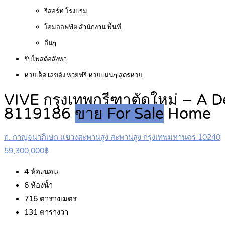
รีสอร์ท โรงแรม
โฮมออฟฟิต สำนักงาน พื้นที่
อื่นๆ
รับโพสต์อสังหา
หวยเด็ด เลขดัง หวยฟรี หวยแม่นๆ สูตรหวย
VIVE กรุงเทพกรีฑาตัดใหม่ – A De
8119186
ขาย For Sale
Home
ถ. กาญจนาภิเษก แขวงสะพานสูง สะพานสูง กรุงเทพมหานคร 10240
59,300,000฿
4
ห้องนอน
6
ห้องน้ำ
716
ตารางเมตร
131
ตารางวา