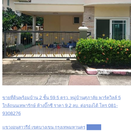
ขายที่ดินพร้อมบ้าน 2 ชั้น 59.5 ตรว. หมู่บ้านศุภาลัย พาร์ควิลล์ 5
ใกล้ถนนเทพารักษ์ ห้างบิ๊กซี ราคา 9.2 ลบ. ต่อรองได้ โทร 081-
9308276
แขวงอนุสาวรีย์ เขตบางเขน กรุงเทพมหานคร
Details