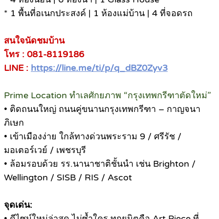
* 1 พื้นที่อเนกประสงค์ | 1 ห้องแม่บ้าน | 4 ที่จอดรถ
สนใจนัดชมบ้าน
โทร : 081-8119186
LINE :
https://line.me/ti/p/q_dBZ0Zyv3
Prime Location ทำเลศักยภาพ “กรุงเทพกรีฑาตัดใหม่”
• ติดถนนใหญ่ ถนนคู่ขนานกรุงเทพกรีฑา – กาญจนา
ภิเษก
• เข้าเมืองง่าย ใกล้ทางด่วนพระราม 9 / ศรีรัช /
มอเตอร์เวย์ / เพชรบุรี
• ล้อมรอบด้วย รร.นานาชาติชั้นนำ เช่น Brighton /
Wellington / SISB / RIS / Ascot
จุดเด่น:
• ดีไซน์ใหม่ล่าสุด ไม่ซ้ำใคร ทุกยูนิตคือ Art Piece ที่