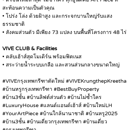
สะท้อนความเป็นตัวคุณ
• โปร่ง โล่ง ด้วยฝ้าสูง และกระจกบานใหญ่รับแสง
ธรรมชาติ
• สังคมส่วนตัว มีเพียง 73 แปลง บนพื้นที่โครงการ 48 ไร่
VIVE CLUB & Facilities
• คลับเฮ้าส์สุดโมเดิร์น พร้อมฟิตเนส
• สระว่ายน้ำระบบเกลือ และสวนส่วนกลางขนาดใหญ่
#VIVEกรุงเทพกรีฑาตัดใหม่ #VIVEKrungthepKreetha
#บ้านหรูกรุงเทพกรีฑา #BestBuyProperty
#บ้าน3ชั้น #บ้านลิฟต์ส่วนตัว #บ้านไม่ซ้ำใคร
#LuxuryHouse #แลนด์แอนด์เฮ้าส์ #บ้านใหม่LH
#YourArtPiece #บ้านใกล้นานาชาติ #บ้านหรู2025
#บ้าน3ชั้น #บ้านเดี่ยวกรุงเทพกรีฑา #บ้านเดี่ยว
#กรุงเทพกรีฑา