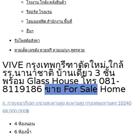
โรงงาน โกดัง คลังสินค้า
รีสอร์ท โรงแรม
โฮมออฟฟิต สำนักงาน พื้นที่
อื่นๆ
รับโพสต์อสังหา
หวยเด็ด เลขดัง หวยฟรี หวยแม่นๆ สูตรหวย
VIVE กรุงเทพกรีฑาตัดใหม่ ใกล้
รร.นานาชาติ บ้านเดี่ยว 3 ชั้น
พร้อม Glass House โทร 081-
8119186
ขาย For Sale
Home
ถ. กาญจนาภิเษก แขวงสะพานสูง สะพานสูง กรุงเทพมหานคร 10240
68,000,000฿
4
ห้องนอน
6
ห้องน้ำ