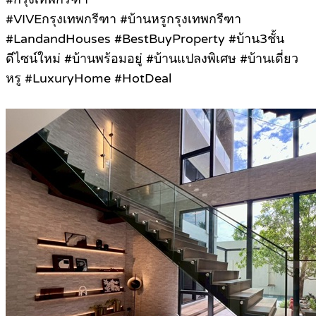
#VIVEกรุงเทพกรีฑา #บ้านหรูกรุงเทพกรีฑา
#LandandHouses #BestBuyProperty #บ้าน3ชั้น
ดีไซน์ใหม่ #บ้านพร้อมอยู่ #บ้านแปลงพิเศษ #บ้านเดี่ยว
หรู #LuxuryHome #HotDeal