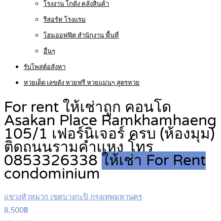
โรงงาน โกดัง คลังสินค้า
รีสอร์ท โรงแรม
โฮมออฟฟิต สำนักงาน พื้นที่
อื่นๆ
รับโพสต์อสังหา
หวยเด็ด เลขดัง หวยฟรี หวยแม่นๆ สูตรหวย
For rent ให้เช่าถูก คอนโด
Asakan Place Ramkhamhaeng
105/1 เฟอร์นิเจอร์ ครบ (ห้องมุม)
ติดถนนรามคำเเหง โทร
0853326338
ให้เช่า For Rent
condominium
แขวงหัวหมาก เขตบางกะปิ กรุงเทพมหานคร
8,500฿