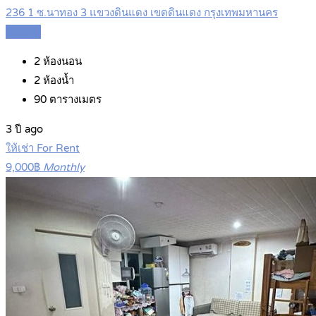
236 1 ซ.นาทอง 3 แขวงดินแดง เขตดินแดง กรุงเทพมหานคร
Details
2
ห้องนอน
2
ห้องน้ำ
90
ตารางเมตร
3 ปี ago
ให้เช่า For Rent
9,000฿
Monthly