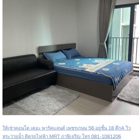
ให้เช่าคอนโด เดอะ พาร์คแลนด์ เพชรเกษม 56 อยู่ชั้น 18 ตึกA วิว
สระว่ายน้ำ ติดรถไฟฟ้า MRT ภาษีเจริญ โทร 081-1081206