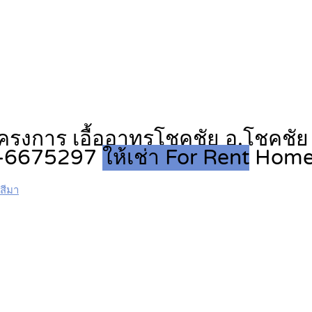
โครงการ เอื้ออาทรโชคชัย อ.โชคชัย
6-6675297
ให้เช่า For Rent
Hom
สีมา