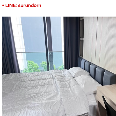
• LINE: surundorn