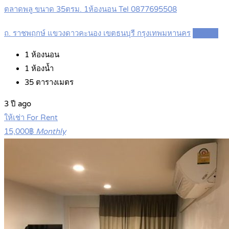
ตลาดพลู ขนาด 35ตรม. 1ห้องนอน Tel 0877695508
ถ. ราชพฤกษ์ แขวงดาวคะนอง เขตธนบุรี กรุงเทพมหานคร
Details
1
ห้องนอน
1
ห้องน้ำ
35
ตารางเมตร
3 ปี ago
ให้เช่า For Rent
15,000฿
Monthly