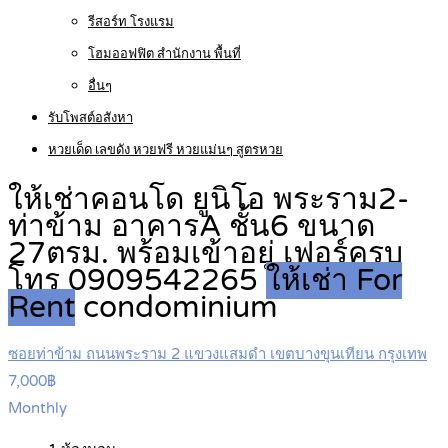
รีสอร์ท โรงแรม
โฮมออฟฟิต สำนักงาน พื้นที่
อื่นๆ
รับโพสต์อสังหา
หวยเด็ด เลขดัง หวยฟรี หวยแม่นๆ สูตรหวย
ให้เช่าคอนโด ยูนิโอ พระราม2-
ท่าข้าม อาคารA ชั้น6 ขนาด
27ตรม. พร้อมเข้าอยู่ เฟอร์ครบ
โทร 0909542265
ให้เช่า For
Rent
condominium
ซอยท่าข้าม ถนนพระราม 2 แขวงแสมดำ เขตบางขุนเทียน กรุงเทพ
7,000฿
Monthly