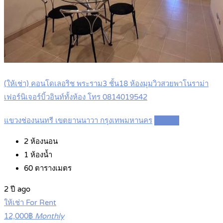
(ให้เช่า) คอนโดเลอริช พระราม3 ชั้น18 ห้องมุมวิวสวยพาโนราม่า
เฟอร์นิเจอร์บิ้วอินท์ทั้งห้อง โทร 0814019542
แขวงช่องนนทรี เขตยานนาวา กรุงเทพมหานคร
Details
2
ห้องนอน
1
ห้องน้ำ
60
ตารางเมตร
2 ปี ago
ให้เช่า For Rent
12,000฿
Monthly