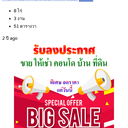
8
ไร่
3
งาน
51
ตารางวา
2 ปี ago