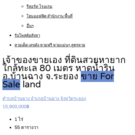
รีสอร์ท โรงแรม
โฮมออฟฟิต สำนักงาน พื้นที่
อื่นๆ
รับโพสต์อสังหา
หวยเด็ด เลขดัง หวยฟรี หวยแม่นๆ สูตรหวย
เจ้าของขายเอง ที่ดินสวยหายาก
ใกล้ทะเล 80 เมตร หาดน้ำริน
อ.บ้านฉาง จ.ระยอง
ขาย For
Sale
land
ตำบลบ้านฉาง อำเภอบ้านฉาง จังหวัดระยอง
15,900,000฿
1
ไร่
55
ตารางวา