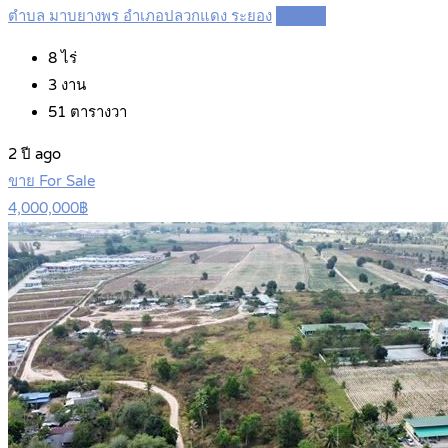
ตำบล มาบยางพร อำเภอปลวกแดง ระยอง
Details
8
ไร่
3
งาน
51
ตารางวา
2 ปี ago
ขาย For Sale
4,000,000฿