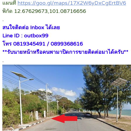
แผนที่
https://goo.gl/maps/17X2W6yDxCgErtBV6
พิกัด 12.67629673,101.08716656
.
สนใจติดต่อ Inbox ได้เลย
Line ID : outbox99
โทร 0819345491 / 0899368616
**รับนายหน้าหรือคนพามาปิดการขายติดต่อมาได้ครับ**
.