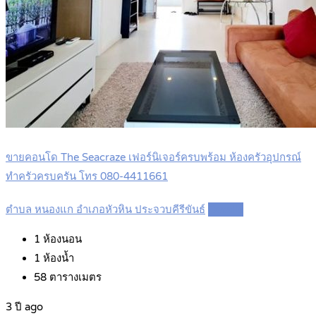
ขายคอนโด The Seacraze เฟอร์นิเจอร์ครบพร้อม ห้องครัวอุปกรณ์
ทำครัวครบครัน โทร 080-4411661
ตำบล หนองแก อำเภอหัวหิน ประจวบคีรีขันธ์
Details
1
ห้องนอน
1
ห้องน้ำ
58
ตารางเมตร
3 ปี ago