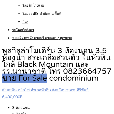
รีสอร์ท โรงแรม
โฮมออฟฟิต สำนักงาน พื้นที่
อื่นๆ
รับโพสต์อสังหา
หวยเด็ด เลขดัง หวยฟรี หวยแม่นๆ สูตรหวย
พูลวิลล่าโมเดิร์น 3 ห้องนอน 3.5
ห้องน้ำ สระเกลือส่วนตัว ในหัวหิน
ใกล้ Black Mountain และ
รร.นานาชาติ โทร 0823664757
ขาย For Sale
condominium
ตำบลหินเหล็กไฟ อำเภอหัวหิน จังหวัดประจวบคีรีขันธ์
6,490,000฿
3
ห้องนอน