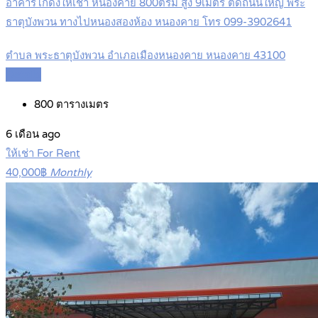
อาคารโกดังให้เช่า หนองคาย 800ตรม สูง 9เมตร ติดถนนใหญ่ พระ
ธาตุบังพวน ทางไปหนองสองห้อง หนองคาย โทร 099-3902641
ตำบล พระธาตุบังพวน อำเภอเมืองหนองคาย หนองคาย 43100
Details
800
ตารางเมตร
6 เดือน ago
ให้เช่า For Rent
40,000฿
Monthly