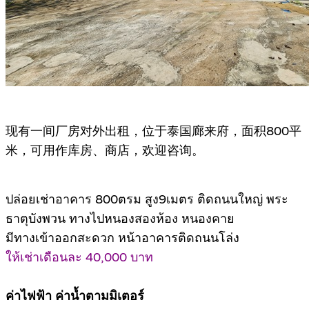
现有一间厂房对外出租，位于泰国廊来府，面积800平
米，可用作库房、商店，欢迎咨询。
ปล่อยเช่าอาคาร 800ตรม สูง9เมตร ติดถนนใหญ่ พระ
ธาตุบังพวน ทางไปหนองสองห้อง หนองคาย
มีทางเข้าออกสะดวก หน้าอาคารติดถนนโล่ง
ให้เช่าเดือนละ 40,000 บาท
ค่าไฟฟ้า ค่าน้ำตามมิเตอร์