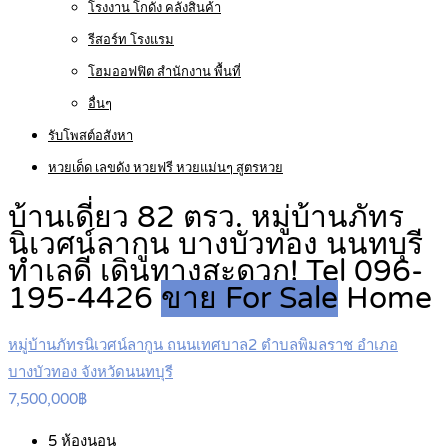
โรงงาน โกดัง คลังสินค้า
รีสอร์ท โรงแรม
โฮมออฟฟิต สำนักงาน พื้นที่
อื่นๆ
รับโพสต์อสังหา
หวยเด็ด เลขดัง หวยฟรี หวยแม่นๆ สูตรหวย
บ้านเดี่ยว 82 ตรว. หมู่บ้านภัทร
นิเวศน์ลากูน บางบัวทอง นนทบุรี
ทำเลดี เดินทางสะดวก! Tel 096-
195-4426
ขาย For Sale
Home
หมู่บ้านภัทรนิเวศน์ลากูน ถนนเทศบาล2 ตำบลพิมลราช อำเภอ
บางบัวทอง จังหวัดนนทบุรี
7,500,000฿
5
ห้องนอน