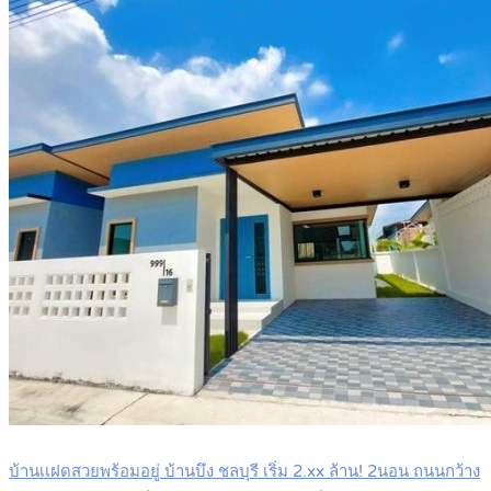
บ้านเเฝดสวยพร้อมอยู่ บ้านบึง ชลบุรี เริ่ม 2.xx ล้าน! 2นอน ถนนกว้าง