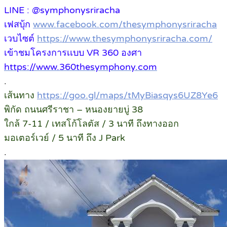
LINE : @symphonysriracha
เฟสบุ้ก
www.facebook.com/thesymphonysriracha
เวบไซต์
https://www.thesymphonysriracha.com/
เข้าชมโครงการเเบบ VR 360 องศา
https://www.360thesymphony.com
.
เส้นทาง
https://goo.gl/maps/tMyBiasqys6UZ8Ye6
พิกัด ถนนศรีราชา – หนองยายบู่ 38
ใกล้ 7-11 / เทสโก้โลตัส / 3 นาที ถึงทางออก
มอเตอร์เวย์ / 5 นาที ถึง J Park
.