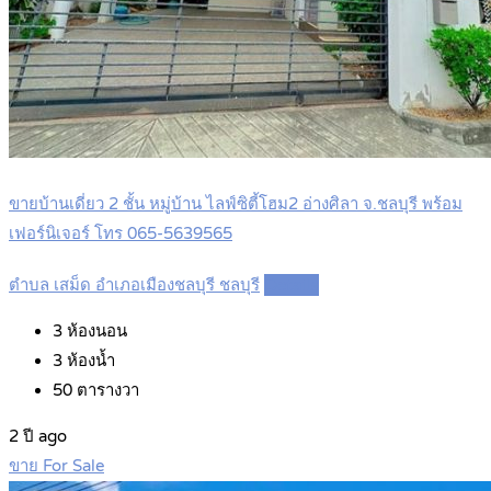
ขายบ้านเดี่ยว 2 ชั้น หมู่บ้าน ไลฟ์ซิตี้โฮม2 อ่างศิลา จ.ชลบุรี พร้อม
เฟอร์นิเจอร์ โทร 065-5639565
ตำบล เสม็ด อำเภอเมืองชลบุรี ชลบุรี
Details
3
ห้องนอน
3
ห้องน้ำ
50
ตารางวา
2 ปี ago
ขาย For Sale