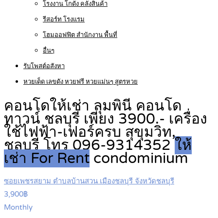
โรงงาน โกดัง คลังสินค้า
รีสอร์ท โรงแรม
โฮมออฟฟิต สำนักงาน พื้นที่
อื่นๆ
รับโพสต์อสังหา
หวยเด็ด เลขดัง หวยฟรี หวยแม่นๆ สูตรหวย
คอนโดให้เช่า ลุมพินี คอนโด
ทาวน์ ชลบุรี เพียง 3900.- เครื่อง
ใช้ไฟฟ้า-เฟอร์ครบ สุขุมวิท,
ชลบุรี โทร 096-9314352
ให้
เช่า For Rent
condominium
ซอยเพชรสยาม ตำบลบ้านสวน เมืองชลบุรี จังหวัดชลบุรี
3,900฿
Monthly