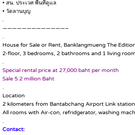
• สน. ประเวศ พื้นที่ดูแล
• วัดลานบุญ
.
—————————————–
.
House for Sale or Rent, Banklangmueng The Editi
2-floor, 3 bedrooms, 2 bathrooms and 1 living roo
.
Special rental price at 27,000 baht per month
Sale 5.2 million Baht
.
Location
2 kilometers from Bantabchang Airport Link station
All rooms with Air-con, refridgerator, washing machi
.
Contact: