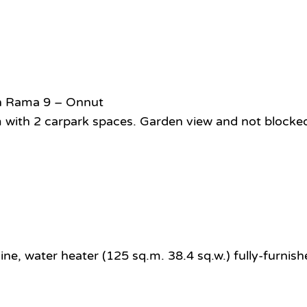
on Rama 9 – Onnut
m with 2 carpark spaces. Garden view and not blocke
ne, water heater (125 sq.m. 38.4 sq.w.) fully-furnis