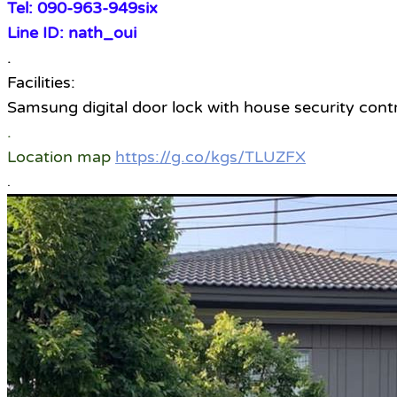
Tel: 090-963-949six
Line ID: nath_oui
.
Facilities:
Samsung digital door lock with house security contr
.
Location map
https://g.co/kgs/TLUZFX
.