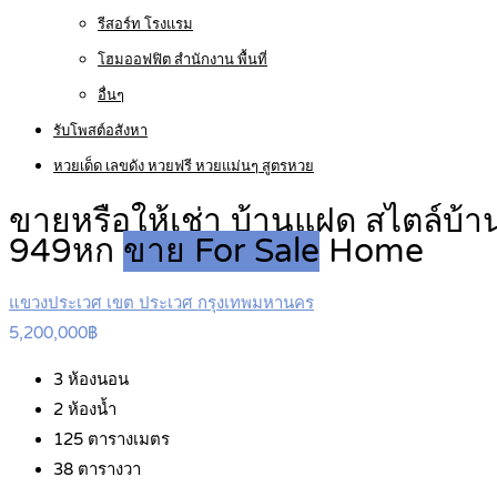
รีสอร์ท โรงแรม
โฮมออฟฟิต สำนักงาน พื้นที่
อื่นๆ
รับโพสต์อสังหา
หวยเด็ด เลขดัง หวยฟรี หวยแม่นๆ สูตรหวย
ขายหรือให้เช่า บ้านแฝด สไตล์บ้า
949หก
ขาย For Sale
Home
แขวงประเวศ เขต ประเวศ กรุงเทพมหานคร
5,200,000฿
3
ห้องนอน
2
ห้องน้ำ
125
ตารางเมตร
38
ตารางวา