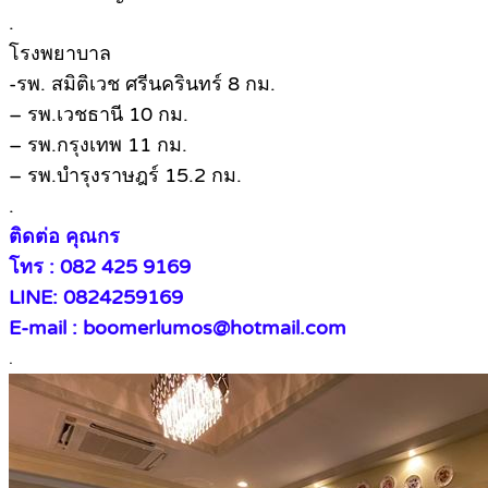
.
โรงพยาบาล
-รพ. สมิติเวช ศรีนครินทร์ 8 กม.
– รพ.เวชธานี 10 กม.
– รพ.กรุงเทพ 11 กม.
– รพ.บำรุงราษฎร์ 15.2 กม.
.
ติดต่อ คุณกร
โทร : 082 425 9169
LINE: 0824259169
E-mail : boomerlumos@hotmail.com
.