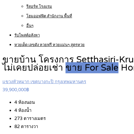
รีสอร์ท โรงแรม
โฮมออฟฟิต สำนักงาน พื้นที่
อื่นๆ
รับโพสต์อสังหา
หวยเด็ด เลขดัง หวยฟรี หวยแม่นๆ สูตรหวย
ขายบ้าน โครงการ Setthasiri-Kr
ไม่เคยปล่อยเช่า
ขาย For Sale
Ho
แขวงหัวหมาก เขตบางกะปิ กรุงเทพมหานคร
39,900,000฿
4
ห้องนอน
4
ห้องน้ำ
273
ตารางเมตร
82
ตารางวา