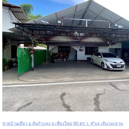
ขายบ้านเดี่ยว อ.สันกำแพง จ.เชียงใหม่ 90 ตร.ว. ทำเล เส้นวงแหวน