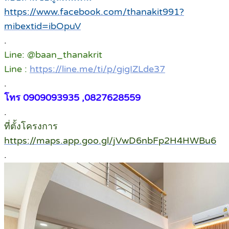
https://www.facebook.com/thanakit991?
mibextid=ibOpuV
.
Line: @baan_thanakrit
Line :
https://line.me/ti/p/gigIZLde37
.
โทร 0909093935 ,0827628559
.
ที่ตั้งโครงการ
https://maps.app.goo.gl/jVwD6nbFp2H4HWBu6
.