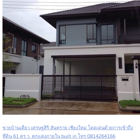
ขายบ้านเดี่ยว เศรษฐสิริ สันทราย เชียงใหม่ โดดเด่นด้วยการเข้าถึง
ที่ดิน 61 ตร.ว. ตกแต่งภายใน built in โทร 0814264166