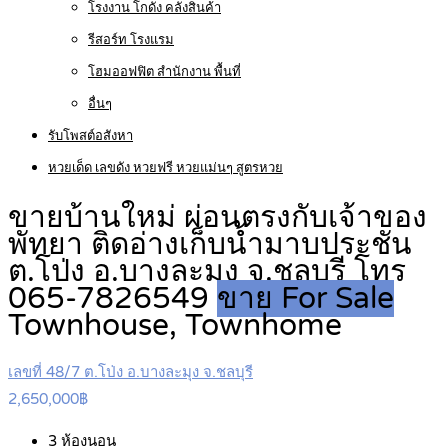
โรงงาน โกดัง คลังสินค้า
รีสอร์ท โรงแรม
โฮมออฟฟิต สำนักงาน พื้นที่
อื่นๆ
รับโพสต์อสังหา
หวยเด็ด เลขดัง หวยฟรี หวยแม่นๆ สูตรหวย
ขายบ้านใหม่ ผ่อนตรงกับเจ้าของ
พัทยา ติดอ่างเก็บน้ำมาบประชัน
ต.โป่ง อ.บางละมุง จ.ชลบุรี โทร
065-7826549
ขาย For Sale
Townhouse, Townhome
เลขที่ 48/7 ต.โป่ง อ.บางละมุง จ.ชลบุรี
2,650,000฿
3
ห้องนอน