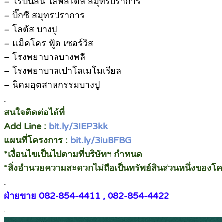
– โรบินสัน ไลฟ์สไตล์ สมุทรปราการ
– บิ๊กซี สมุทรปราการ
– โลตัส บางปู
– แม็คโคร ฟู้ด เซอร์วิส
– โรงพยาบาลบางพลี
– โรงพยาบาลเปาโลเมโมเรียล
– นิคมอุตสาหกรรมบางปู
.
สนใจติดต่อได้ที่
Add Line :
bit.ly/3IEP3kk
แผนที่โครงการ :
bit.ly/3iuBFBG
*เงื่อนไขเป็นไปตามที่บริษัทฯ กำหนด
*สิ่งอำนวยความสะดวกไม่ถือเป็นทรัพย์สินส่วนหนึ่งของโ
.
ฝ่ายขาย 082-854-4411 , 082-854-4422
.