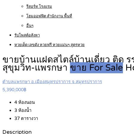
รีสอร์ท โรงแรม
โฮมออฟฟิต สำนักงาน พื้นที่
อื่นๆ
รับโพสต์อสังหา
หวยเด็ด เลขดัง หวยฟรี หวยแม่นๆ สูตรหวย
ขายบ้านแฝดสไตล์บ้านเดี่ยว ติด รร
สุขุมวิท-แพรกษา
ขาย For Sale
H
ตำบลแพรกษา อ.เมืองสมุทรปราการ จ.สมุทรปราการ
5,390,000฿
4
ห้องนอน
3
ห้องน้ำ
37
ตารางวา
Description