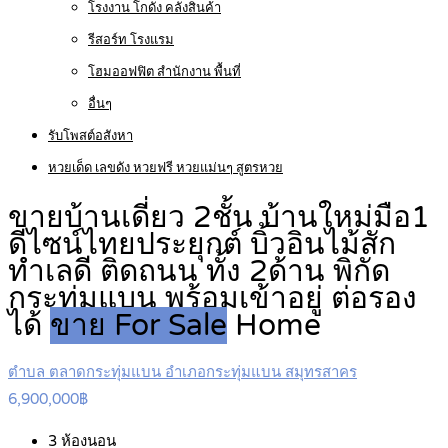
โรงงาน โกดัง คลังสินค้า
รีสอร์ท โรงแรม
โฮมออฟฟิต สำนักงาน พื้นที่
อื่นๆ
รับโพสต์อสังหา
หวยเด็ด เลขดัง หวยฟรี หวยแม่นๆ สูตรหวย
ขายบ้านเดี่ยว 2ชั้น บ้านใหม่มือ1
ดีไซน์ไทยประยุกต์ บิ้วอินไม้สัก
ทำเลดี ติดถนน ทั้ง 2ด้าน พิกัด
กระทุ่มแบน พร้อมเข้าอยู่ ต่อรอง
ได้
ขาย For Sale
Home
ตำบล ตลาดกระทุ่มแบน อำเภอกระทุ่มแบน สมุทรสาคร
6,900,000฿
3
ห้องนอน