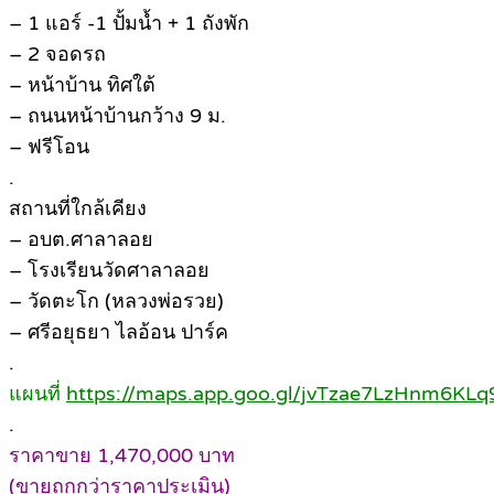
– 1 แอร์ -1 ปั้มน้ำ + 1 ถังพัก
– 2 จอดรถ
– หน้าบ้าน ทิศใต้
– ถนนหน้าบ้านกว้าง 9 ม.
– ฟรีโอน
.
สถานที่ใกล้เคียง
– อบต.ศาลาลอย
– โรงเรียนวัดศาลาลอย
– วัดตะโก (หลวงพ่อรวย)
– ศรีอยุธยา ไลอ้อน ปาร์ค
.
แผนที่
https://maps.app.goo.gl/jvTzae7LzHnm6KLq
.
ราคาขาย 1,470,000 บาท
(ขายถูกกว่าราคาประเมิน)