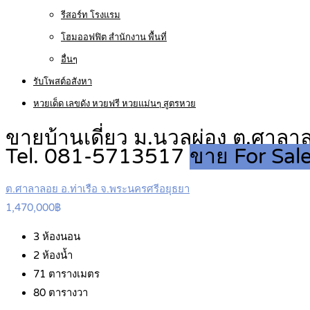
รีสอร์ท โรงแรม
โฮมออฟฟิต สำนักงาน พื้นที่
อื่นๆ
รับโพสต์อสังหา
หวยเด็ด เลขดัง หวยฟรี หวยแม่นๆ สูตรหวย
ขายบ้านเดี่ยว ม.นวลผ่อง ต.ศาลาล
Tel. 081-5713517
ขาย For Sal
ต.ศาลาลอย อ.ท่าเรือ จ.พระนครศรีอยุธยา
1,470,000฿
3
ห้องนอน
2
ห้องน้ำ
71
ตารางเมตร
80
ตารางวา