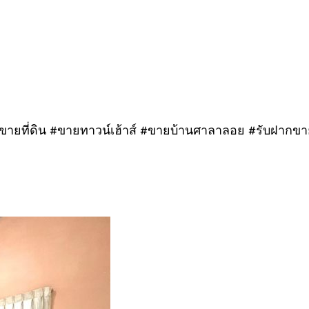
อ #ขายที่ดิน #ขายทาวน์เฮ้าส์ #ขายบ้านศาลาลอย #รับฝาก