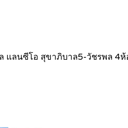
านลลิล แลนซีโอ สุขาภิบาล5-วัชรพ