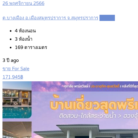
26 พฤศจิกายน 2566
ต.บางเมือง อ.เมืองสมุทรปราการ จ.สมุทรปราการ
Details
4
ห้องนอน
3
ห้องน้ำ
169
ตารางเมตร
3 ปี ago
ขาย For Sale
171,945฿