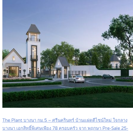
The Plant บางนา กม.5 – ศรีนครินทร์ บ้านแฝดดีไซน์ใหม่ ใจกลาง
บางนา เอกสิทธิ์พิเศษเพียง 78 ครอบครัว จาก พฤกษา Pre-Sale 25-