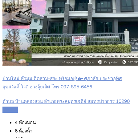
บ้านใหม่ หัวมุม ติดสวน-สระ พร้อมอยู่! 🏡 ศุภาลัย ประชาอุทิศ
สุขสวัสดิ์ วิวดี ฮวงจุ้ยเลิศ โทร 097-895-6456
ตำบล บ้านคลองสวน อำเภอพระสมุทรเจดีย์ สมุทรปราการ 10290
Details
4
ห้องนอน
6
ห้องน้ำ