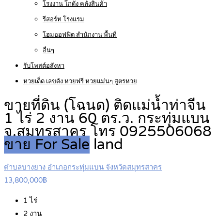
โรงงาน โกดัง คลังสินค้า
รีสอร์ท โรงแรม
โฮมออฟฟิต สำนักงาน พื้นที่
อื่นๆ
รับโพสต์อสังหา
หวยเด็ด เลขดัง หวยฟรี หวยแม่นๆ สูตรหวย
ขายที่ดิน (โฉนด) ติดแม่น้ำท่าจีน
1 ไร่ 2 งาน 60 ตร.ว. กระทุ่มแบน
จ.สมุทรสาคร โทร 0925506068
ขาย For Sale
land
ตำบลบางยาง อำเภอกระทุ่มแบน จังหวัดสมุทรสาคร
13,800,000฿
1
ไร่
2
งาน