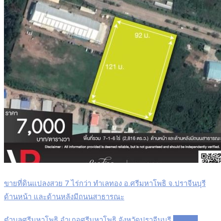
ขายที่ดินแปลงสวย 7 ไร่กว่า ทำเลทอง อ.ศรีมหาโพธิ จ.ปราจีนบุรี
ด้านหน้า และด้านหลังมีถนนสาธารณะ
ตำบลศรีมหาโพธิ อำเภอศรีมหาโพธิ จังหวัดปราจีนบุรี
Details