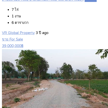
7
ไร่
1
งาน
6
ตารางวา
VR Global Property
3 ปี ago
ขาย For Sale
39,000,000฿