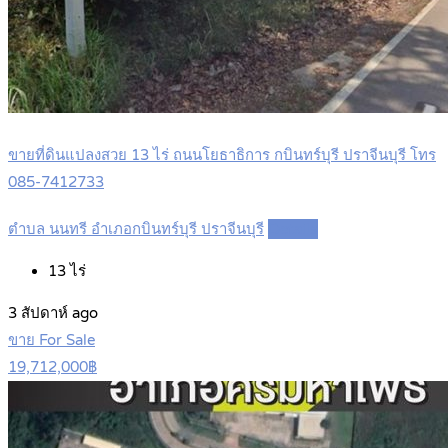
ขายที่ดินแปลงสวย 13 ไร่ ถนนโยธาธิการ กบินทร์บุรี ปราจีนบุรี โทร
085-7412733
ตำบล นนทรี อำเภอกบินทร์บุรี ปราจีนบุรี
Details
13
ไร่
3 สัปดาห์ ago
ขาย For Sale
19,712,000฿