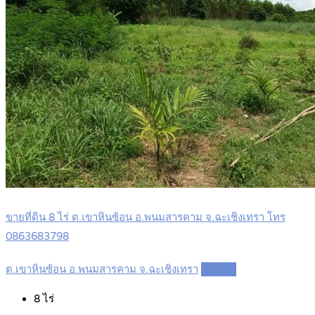
ขายที่ดิน 8 ไร่ ต.เขาหินซ้อน อ.พนมสารคาม จ.ฉะเชิงเทรา โทร
0863683798
ต.เขาหินซ้อน อ.พนมสารคาม จ.ฉะเชิงเทรา
Details
8
ไร่