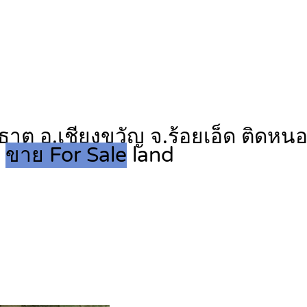
ระธาตุ อ.เชียงขวัญ จ.ร้อยเอ็ด ติด
6
ขาย For Sale
land