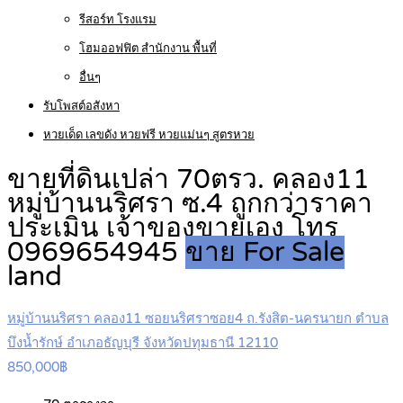
รีสอร์ท โรงแรม
โฮมออฟฟิต สำนักงาน พื้นที่
อื่นๆ
รับโพสต์อสังหา
หวยเด็ด เลขดัง หวยฟรี หวยแม่นๆ สูตรหวย
ขายที่ดินเปล่า 70ตรว. คลอง11
หมู่บ้านนริศรา ซ.4 ถูกกว่าราคา
ประเมิน เจ้าของขายเอง โทร
0969654945
ขาย For Sale
land
หมู่บ้านนริศรา คลอง11 ซอยนริศราซอย4 ถ.รังสิต-นครนายก ตำบล
บึงน้ำรักษ์ อำเภอธัญบุรี จังหวัดปทุมธานี 12110
850,000฿