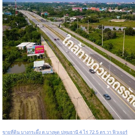
ขายที่ดิน บางกระผึ้ง ต.บางพูด ปทุมธานี 4 ไร่ 72.5 ตร.วา ฟิวเจอร์