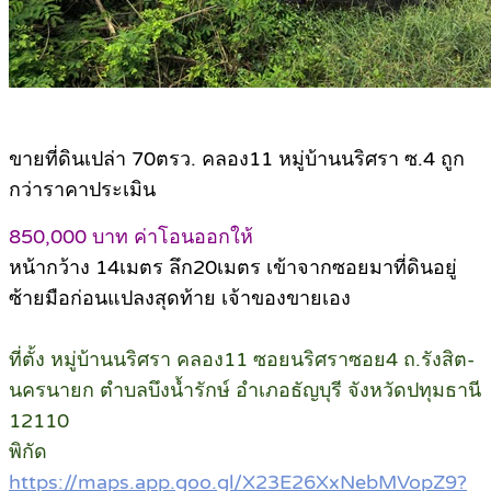
ขายที่ดินเปล่า 70ตรว. คลอง11 หมู่บ้านนริศรา ซ.4 ถูก
กว่าราคาประเมิน
850,000 บาท ค่าโอนออกให้
หน้ากว้าง 14เมตร ลึก20เมตร เข้าจากซอยมาที่ดินอยู่
ซ้ายมือก่อนแปลงสุดท้าย เจ้าของขายเอง
ที่ตั้ง หมู่บ้านนริศรา คลอง11 ซอยนริศราซอย4 ถ.รังสิต-
นครนายก ตำบลบึงน้ำรักษ์ อำเภอธัญบุรี จังหวัดปทุมธานี
12110
พิกัด
https://maps.app.goo.gl/X23E26XxNebMVopZ9?