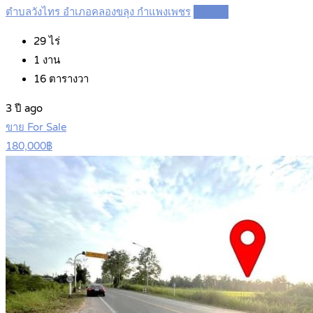
ตำบลวังไทร อำเภอคลองขลุง กำแพงเพชร
Details
29
ไร่
1
งาน
16
ตารางวา
3 ปี ago
ขาย For Sale
180,000฿