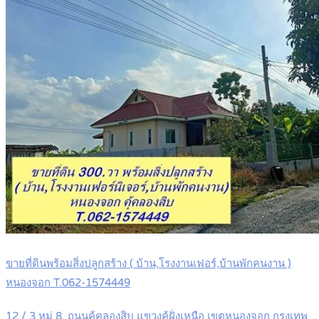
ขายที่ดินพร้อมสิ่งปลูกสร้าง ( บ้าน,โรงงานเฟอร์,บ้านพักคนงาน )
หนองจอก T.062-1574449
12 / 3 หมู่ 8. ถนนคู้คลองสิบ แขวงคู้ฝั่งเหนือ เขตหนองจอก กรุงเทพ