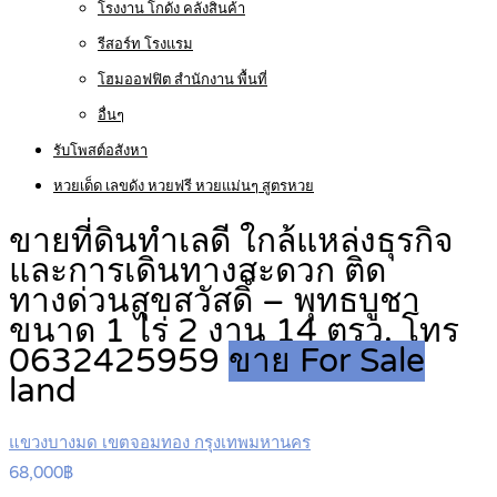
โรงงาน โกดัง คลังสินค้า
รีสอร์ท โรงแรม
โฮมออฟฟิต สำนักงาน พื้นที่
อื่นๆ
รับโพสต์อสังหา
หวยเด็ด เลขดัง หวยฟรี หวยแม่นๆ สูตรหวย
ขายที่ดินทำเลดี ใกล้แหล่งธุรกิจ
และการเดินทางสะดวก ติด
ทางด่วนสุขสวัสดิ์ – พุทธบูชา
ขนาด 1 ไร่ 2 งาน 14 ตรว. โทร
0632425959
ขาย For Sale
land
แขวงบางมด เขตจอมทอง กรุงเทพมหานคร
68,000฿