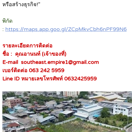
หรือสร้างธุรกิจ!”
พิกัด
:
https://maps.app.goo.gl/ZCpMkvCbh6nPF99N6
รายละเอียดการติดต่อ
ชื่อ : คุณอานนท์ (เจ้าของที่)
E-mail southeast.empire1@gmail.com
เบอร์ติดต่อ 063 242 5959
Line ID หมายเลขโทรศัพท์ 0632425959