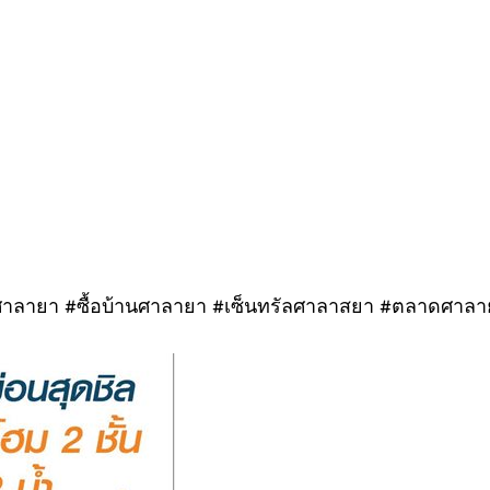
ศาลายา #ซื้อบ้านศาลายา #เซ็นทรัลศาลาสยา #ตลาดศาล