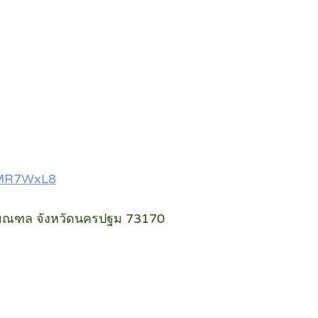
WMR7WxL8
ทธมณฑล จังหวัดนครปฐม 73170