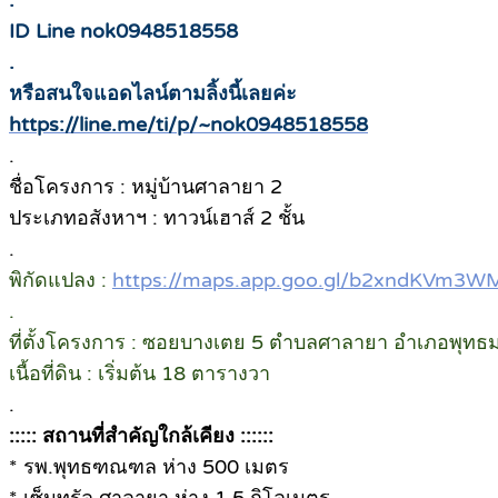
ID Line nok0948518558
.
หรือสนใจแอดไลน์ตามลิ้งนี้เลยค่ะ
https://line.me/ti/p/~nok0948518558
.
ชื่อโครงการ : หมู่บ้านศาลายา 2
ประเภทอสังหาฯ : ทาวน์เฮาส์ 2 ชั้น
.
พิกัดแปลง :
https://maps.app.goo.gl/b2xndKVm3
.
ที่ตั้งโครงการ : ซอยบางเตย 5 ตำบลศาลายา อำเภอพุ
เนื้อที่ดิน : เริ่มต้น 18 ตารางวา
.
::::: สถานที่สำคัญใกล้เคียง ::::::
* รพ.พุทธฑณฑล ห่าง 500 เมตร
* เซ็นทรัล ศาลายา ห่าง 1.5 กิโลเมตร