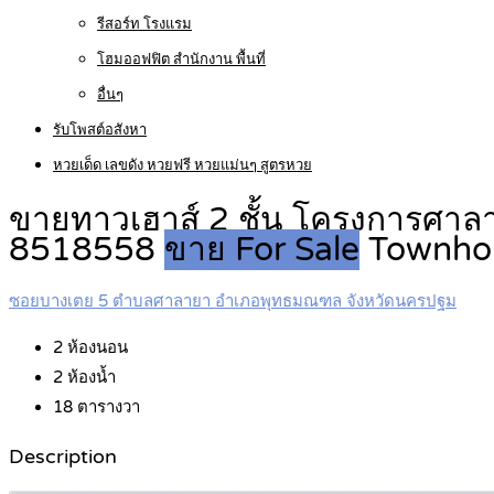
รีสอร์ท โรงแรม
โฮมออฟฟิต สำนักงาน พื้นที่
อื่นๆ
รับโพสต์อสังหา
หวยเด็ด เลขดัง หวยฟรี หวยแม่นๆ สูตรหวย
ขายทาวเฮาส์ 2 ชั้น โครงการศาลาย
8518558
ขาย For Sale
Townho
ซอยบางเตย 5 ตำบลศาลายา อำเภอพุทธมณฑล จังหวัดนครปฐม
2
ห้องนอน
2
ห้องน้ำ
18
ตารางวา
Description