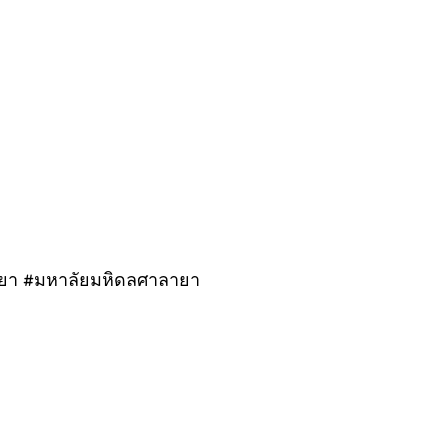
ายา #มหาลัยมหิดลศาลายา