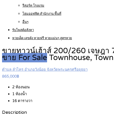
รีสอร์ท โรงแรม
โฮมออฟฟิต สำนักงาน พื้นที่
อื่นๆ
รับโพสต์อสังหา
หวยเด็ด เลขดัง หวยฟรี หวยแม่นๆ สูตรหวย
ขายทาวน์เฮ้าส์ 200/260 เจษฎา 
ขาย For Sale
Townhouse, Tow
ตำบล ลำไทร อำเภอวังน้อย จังหวัดพระนครศรีอยุธยา
865,000฿
2
ห้องนอน
1
ห้องน้ำ
16
ตารางวา
Description