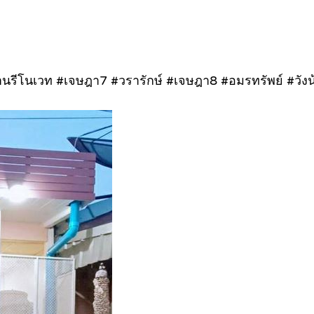
านรีโนเวท #เจษฎา7 #วรารักษ์ #เจษฎา8 #อมรทรัพย์ #วังน้อย