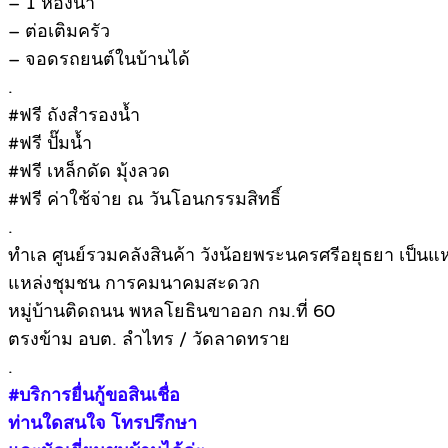
– 1 ห้องน้ำ
– ต่อเติมครัว
– จอดรถยนต์ในบ้านได้
.
#ฟรี ถังสำรองน้ำ
#ฟรี ปั๊มน้ำ
#ฟรี เหล็กดัด มุ้งลวด
#ฟรี ค่าใช้จ่าย ณ วันโอนกรรมสิทธิ์
.
ทำเล ศูนย์รวมคลังสินค้า วังน้อยพระนครศรีอยุธยา เป็นแ
แหล่งชุมชน การคมนาคมสะดวก
หมู่บ้านติดถนน พหลโยธินขาออก กม.ที่ 60
ตรงข้าม อบต. ลำไทร / วัดลาดทราย
.
#บริการยื่นกู้ขอสินเชื่อ
ท่านใดสนใจ โทรปรึกษา