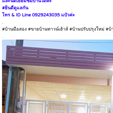
และนัดเยี่ยมชมบ้านได้ค่ะ
#ยินดีดูแลกัน
โทร & ID Line 0929243035 แป๋วค่ะ
.
#บ้านมือสอง #ขายบ้านทาวน์เฮ้าส์ #บ้านปรับปรุงใหม่ #บ้
.