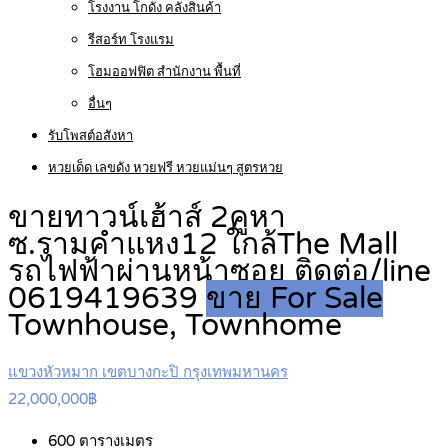
โรงงาน โกดัง คลังสินค้า
รีสอร์ท โรงแรม
โฮมออฟฟิต สำนักงาน พื้นที่
อื่นๆ
รับโพสต์อสังหา
หวยเด็ด เลขดัง หวยฟรี หวยแม่นๆ สูตรหวย
ขายทาวน์เฮ้าส์ 2คูหา
ซ.รามคำแหง12 ใกล้The Mall
รถไฟฟ้าผ่านหน้าซอย ติดต่อ/line
0619419639
ขาย For Sale
Townhouse, Townhome
แขวงหัวหมาก เขตบางกะปิ กรุงเทพมหานคร
22,000,000฿
600
ตารางเมตร