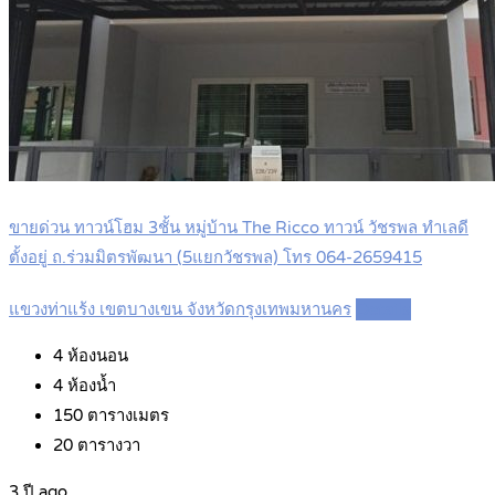
ขายด่วน ทาวน์โฮม 3ชั้น หมู่บ้าน The Ricco ทาวน์ วัชรพล ทำเลดี
ตั้งอยู่ ถ.ร่วมมิตรพัฒนา (5แยกวัชรพล) โทร 064-2659415
แขวงท่าแร้ง เขตบางเขน จังหวัดกรุงเทพมหานคร
Details
4
ห้องนอน
4
ห้องน้ำ
150
ตารางเมตร
20
ตารางวา
3 ปี ago