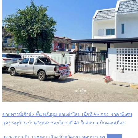
ขายทาวน์เฮ้าส์2 ชั้น หลังมุม ตกแต่งใหม่ เนื้อที่ 55 ตรว. ราคาพิเศษ
สุดๆ หมู่บ้าน บ้านวังทอง ซอยวิภาวดี 47 ใกล้สนามบินดอนเมือง
แขวงสนามบิน เขตดอนเมือง จังหวัดกรุงเทพมหานคร
Details