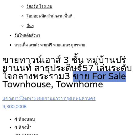
รีสอร์ท โรงแรม
โฮมออฟฟิต สำนักงาน พื้นที่
อื่นๆ
รับโพสต์อสังหา
หวยเด็ด เลขดัง หวยฟรี หวยแม่นๆ สูตรหวย
ขายทาวน์เฮาส์ 3 ชั้น หมู่บ้านปริ
ยานนท์ สาธุประดิษฐ์57 เล่นระดับ
ใจกลางพระราม3
ขาย For Sale
Townhouse, Townhome
แขวงบางโพงพาง เขตยานนาวา กรุงเทพมหานคร
9,300,000฿
4
ห้องนอน
4
ห้องน้ำ