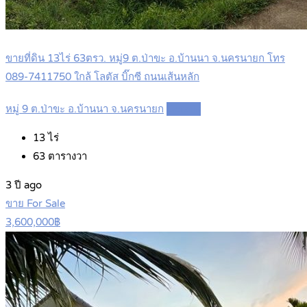
ขายที่ดิน 13ไร่ 63ตรว. หมู่9 ต.ป่าขะ อ.บ้านนา จ.นครนายก โทร
089-7411750 ใกล้ โลตัส บิ๊กซี ถนนเส้นหลัก
หมู่ 9 ต.ป่าขะ อ.บ้านนา จ.นครนายก
Details
13
ไร่
63
ตารางวา
3 ปี ago
ขาย For Sale
3,600,000฿