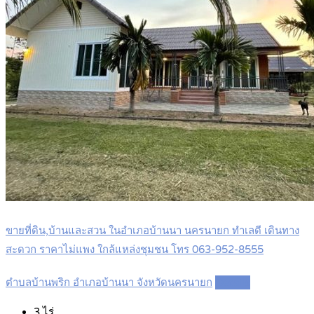
ขายที่ดิน,บ้านและสวน ในอำเภอบ้านนา นครนายก ทำเลดี เดินทาง
สะดวก ราคาไม่แพง ใกล้แหล่งชุมชน โทร 063-952-8555
ตำบลบ้านพริก อำเภอบ้านนา จังหวัดนครนายก
Details
3
ไร่