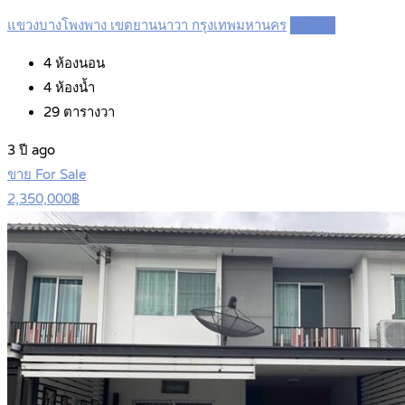
แขวงบางโพงพาง เขตยานนาวา กรุงเทพมหานคร
Details
4
ห้องนอน
4
ห้องน้ำ
29
ตารางวา
3 ปี ago
ขาย For Sale
2,350,000฿