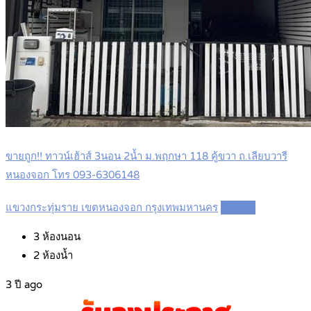
ขายถูก!! ทาวน์เฮ้าส์ 3นอน 2น้ำ ม.พฤกษา 118 คู้ขวา ถ.เลียบวารี
หนองจอก โทร 093-6306148
แขวงกระทุ่มราย เขตหนองจอก กรุงเทพมหานคร
Details
3
ห้องนอน
2
ห้องน้ำ
3 ปี ago