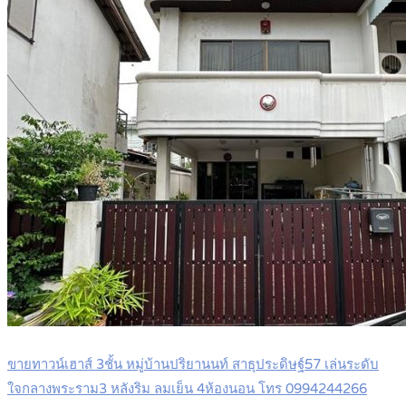
ขายทาวน์เฮาส์ 3ชั้น หมู่บ้านปริยานนท์ สาธุประดิษฐ์57 เล่นระดับ
ใจกลางพระราม3 หลังริม ลมเย็น 4ห้องนอน โทร 0994244266