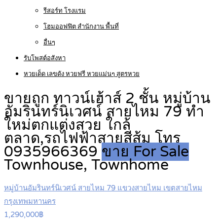
รีสอร์ท โรงแรม
โฮมออฟฟิต สำนักงาน พื้นที่
อื่นๆ
รับโพสต์อสังหา
หวยเด็ด เลขดัง หวยฟรี หวยแม่นๆ สูตรหวย
ขายถูก ทาวน์เฮ้าส์ 2 ชั้น หมู่บ้าน
อัมรินทร์นิเวศน์ สายไหม 79 ทำ
ใหม่ตกแต่งสวย ใกล้
ตลาด,รถไฟฟ้าสายสีส้ม โทร
0935966369
ขาย For Sale
Townhouse, Townhome
หมู่บ้านอัมรินทร์นิเวศน์ สายไหม 79 แขวงสายไหม เขตสายไหม
กรุงเทพมหานคร
1,290,000฿