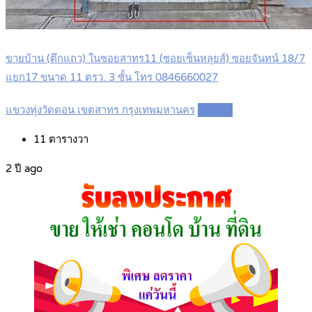
ขายบ้าน (ตึกแถว) ในซอยสาทร11 (ซอยเซ็นหลุยส์) ซอยจันทน์ 18/7
แยก17 ขนาด 11 ตรว. 3 ชั้น โทร 0846660027
แขวงทุ่งวัดดอน เขตสาทร กรุงเทพมหานคร
Details
11
ตารางวา
2 ปี ago