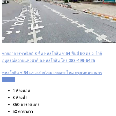
ขายอาคารพาณิชย์ 3 ชั้น พหลโยธิน ซ.64 พื้นที่ 50 ตร.ว. ใกล้
อนุสรณ์สถานแห่งชาติ ถ.พหลโยธิน โทร 083-499-6425
พหลโยธิน ซ.64 แขวงสายไหม เขตสายไหม กรุงเทพมหานคร
Details
4
ห้องนอน
3
ห้องน้ำ
350
ตารางเมตร
50
ตารางวา