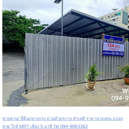
ขายด่วน! ที่ดินกลางกรุง ย่านห้วยขวาง ทำเลดี ราคาน่าลงทุน แปลง
สวย ใกล้ MRT เพียง 5 นาที Tel 094-9963362