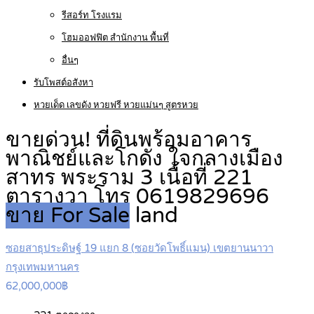
รีสอร์ท โรงแรม
โฮมออฟฟิต สำนักงาน พื้นที่
อื่นๆ
รับโพสต์อสังหา
หวยเด็ด เลขดัง หวยฟรี หวยแม่นๆ สูตรหวย
ขายด่วน! ที่ดินพร้อมอาคาร
พาณิชย์และโกดัง ใจกลางเมือง
สาทร พระราม 3 เนื้อที่ 221
ตารางวา โทร 0619829696
ขาย For Sale
land
ซอยสาธุประดิษฐ์ 19 แยก 8 (ซอยวัดโพธิ์แมน) เขตยานนาวา
กรุงเทพมหานคร
62,000,000฿