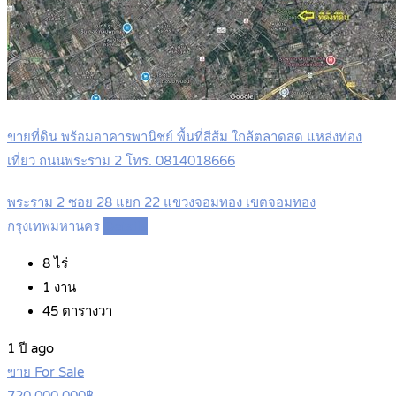
ขายที่ดิน พร้อมอาคารพานิชย์ พื้นที่สีส้ม ใกล้ตลาดสด แหล่งท่อง
เที่ยว ถนนพระราม 2 โทร. 0814018666
พระราม 2 ซอย 28 แยก 22 แขวงจอมทอง เขตจอมทอง
กรุงเทพมหานคร
Details
8
ไร่
1
งาน
45
ตารางวา
1 ปี ago
ขาย For Sale