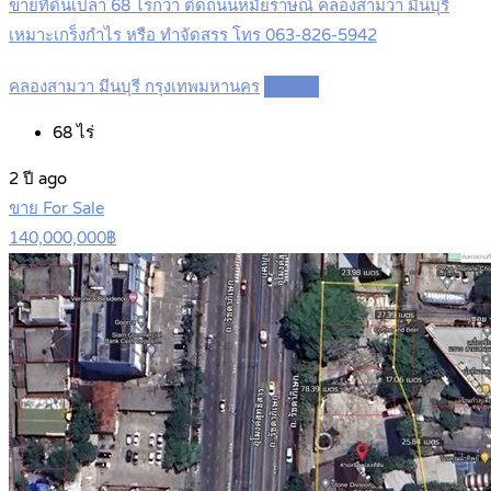
ขายที่ดินเปล่า 68 ไร่กว่า ติดถนนหมัยราษณ์ คลองสามวา มีนบุรี
เหมาะเกร็งกำไร หรือ ทำจัดสรร โทร 063-826-5942
คลองสามวา มีนบุรี กรุงเทพมหานคร
Details
68
ไร่
2 ปี ago
ขาย For Sale
140,000,000฿