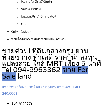
โรงงาน โกดัง คลังสินค้า
รีสอร์ท โรงแรม
โฮมออฟฟิต สำนักงาน พื้นที่
อื่นๆ
รับโพสต์อสังหา
หวยเด็ด เลขดัง หวยฟรี หวยแม่นๆ สูตรหวย
ขายด่วน! ที่ดินกลางกรุง ย่าน
ห้วยขวาง ทำเลดี ราคาน่าลงทุน
แปลงสวย ใกล้ MRT เพียง 5 นาที
Tel 094-9963362
ขาย For
Sale
land
แขวงรัชดาภิเษก เขตดินแดง กรุงเทพมหานคร 10400
240,000฿
154
ตารางวา