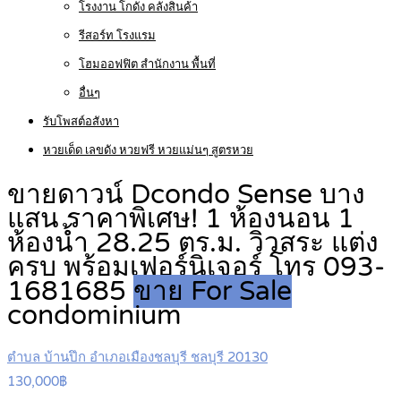
โรงงาน โกดัง คลังสินค้า
รีสอร์ท โรงแรม
โฮมออฟฟิต สำนักงาน พื้นที่
อื่นๆ
รับโพสต์อสังหา
หวยเด็ด เลขดัง หวยฟรี หวยแม่นๆ สูตรหวย
ขายดาวน์ Dcondo Sense บาง
แสน ราคาพิเศษ! 1 ห้องนอน 1
ห้องน้ำ 28.25 ตร.ม. วิวสระ แต่ง
ครบ พร้อมเฟอร์นิเจอร์ โทร 093-
1681685
ขาย For Sale
condominium
ตำบล บ้านปึก อำเภอเมืองชลบุรี ชลบุรี 20130
130,000฿