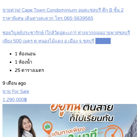
ขายด่วน! Cape Town Condominium อมตะชลบุรี ตึก B ชั้น 2
ราคาพิเศษ เดินทางสะดวก โทร 065-5639565
ซอยวิบูลย์ประชารักษ์ (ใกล้วัดอู่ตะเภา) ห่างจากถนนบายพาสชลบุรี
เพียง 500 เมตร ต.หนองไม้แดง อ.เมือง จ.ชลบุรี
Details
1
ห้องนอน
1
ห้องน้ำ
25
ตารางเมตร
9 เดือน ago
ขาย For Sale
1,290,000฿