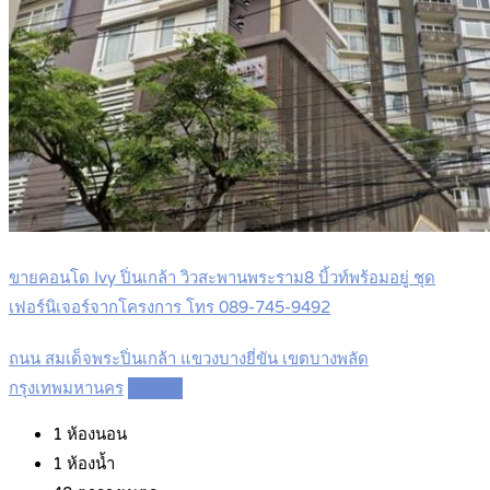
ขายคอนโด Ivy ปิ่นเกล้า วิวสะพานพระราม8 บิ้วท์พร้อมอยู่ ชุด
เฟอร์นิเจอร์จากโครงการ โทร 089-745-9492
ถนน สมเด็จพระปิ่นเกล้า แขวงบางยี่ขัน เขตบางพลัด
กรุงเทพมหานคร
Details
1
ห้องนอน
1
ห้องน้ำ