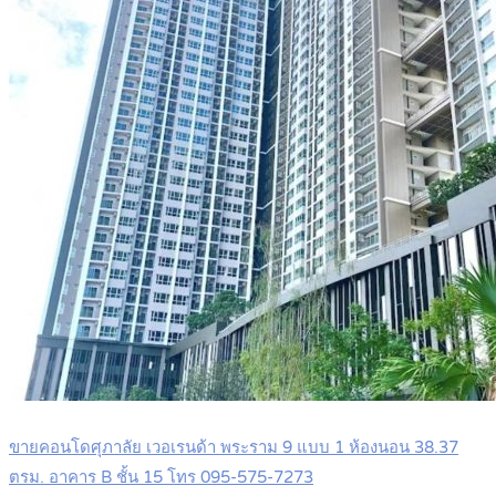
ขายคอนโดศุภาลัย เวอเรนด้า พระราม 9 แบบ 1 ห้องนอน 38.37
ตรม. อาคาร B ชั้น 15 โทร 095-575-7273