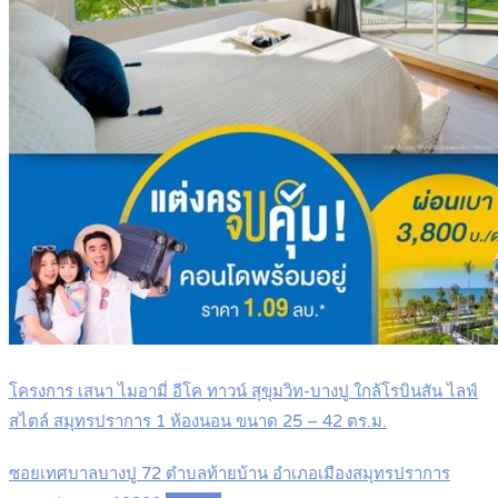
โครงการ เสนา ไมอามี่ อีโค ทาวน์ สุขุมวิท-บางปู ใกล้โรบินสัน ไลฟ์
สไตล์ สมุทรปราการ 1 ห้องนอน ขนาด 25 – 42 ตร.ม.
ซอยเทศบาลบางปู 72 ตำบลท้ายบ้าน อำเภอเมืองสมุทรปราการ