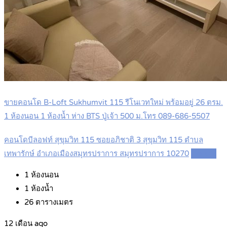
ขายคอนโด B-Loft Sukhumvit 115 รีโนเวทใหม่ พร้อมอยู่ 26 ตรม.
1 ห้องนอน 1 ห้องน้ำ ห่าง BTS ปู่เจ้า 500 ม.โทร 089-686-5507
คอนโดบีลอฟท์ สุขุมวิท 115 ซอยอภิชาติ 3 สุขุมวิท 115 ตำบล
เทพารักษ์ อำเภอเมืองสมุทรปราการ สมุทรปราการ 10270
Details
1
ห้องนอน
1
ห้องน้ำ
26
ตารางเมตร
12 เดือน ago