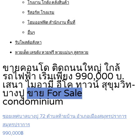
โรงงาน โกดัง คลังสินค้า
รีสอร์ท โรงแรม
โฮมออฟฟิต สำนักงาน พื้นที่
อื่นๆ
รับโพสต์อสังหา
หวยเด็ด เลขดัง หวยฟรี หวยแม่นๆ สูตรหวย
ขายคอนโด ติดถนนใหญ่ ใกล้
รถไฟฟ้า เริ่มเพียง 990,000 บ.
เสนา ไมอามี่ อีโค ทาวน์ สุขุมวิท-
บางปู
ขาย For Sale
condominium
ซอยเทศบาลบางปู 72 ตำบลท้ายบ้าน อำเภอเมืองสมุทรปราการ
สมุทรปราการ
990,000฿