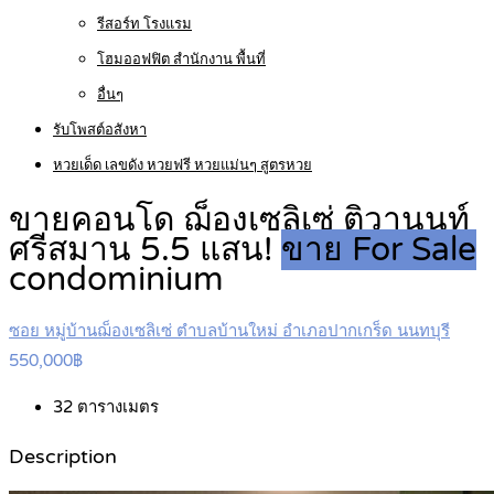
รีสอร์ท โรงแรม
โฮมออฟฟิต สำนักงาน พื้นที่
อื่นๆ
รับโพสต์อสังหา
หวยเด็ด เลขดัง หวยฟรี หวยแม่นๆ สูตรหวย
ขายคอนโด ฌ็องเซลิเซ่ ติวานนท์
ศรีสมาน 5.5 แสน!
ขาย For Sale
condominium
ซอย หมู่บ้านฌ็องเซลิเซ่ ตำบลบ้านใหม่ อำเภอปากเกร็ด นนทบุรี
550,000฿
32
ตารางเมตร
Description