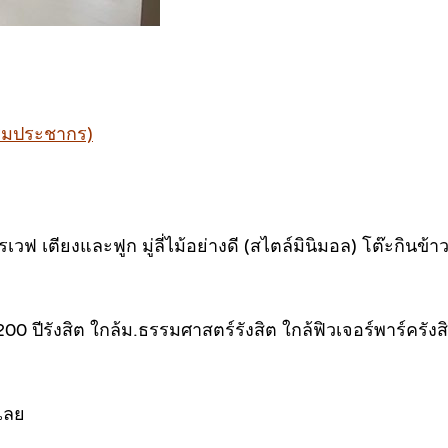
ปรมประชากร)
เวฟ เตียงและฟูก มู่ลี่ไม้อย่างดี (สไตล์มินิมอล) โต๊ะกินข้าว 4 
 200 ปีรังสิต ใกล้ม.ธรรมศาสตร์รังสิต ใกล้ฟิวเจอร์พาร์ครั
้เลย