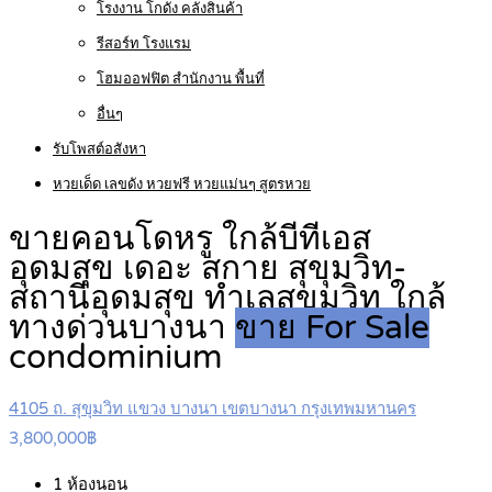
โรงงาน โกดัง คลังสินค้า
รีสอร์ท โรงแรม
โฮมออฟฟิต สำนักงาน พื้นที่
อื่นๆ
รับโพสต์อสังหา
หวยเด็ด เลขดัง หวยฟรี หวยแม่นๆ สูตรหวย
ขายคอนโดหรู ใกล้บีทีเอส
อุดมสุข เดอะ สกาย สุขุมวิท-
สถานีอุดมสุข ทำเลสุขุมวิท ใกล้
ทางด่วนบางนา
ขาย For Sale
condominium
4105 ถ. สุขุมวิท แขวง บางนา เขตบางนา กรุงเทพมหานคร
3,800,000฿
1
ห้องนอน